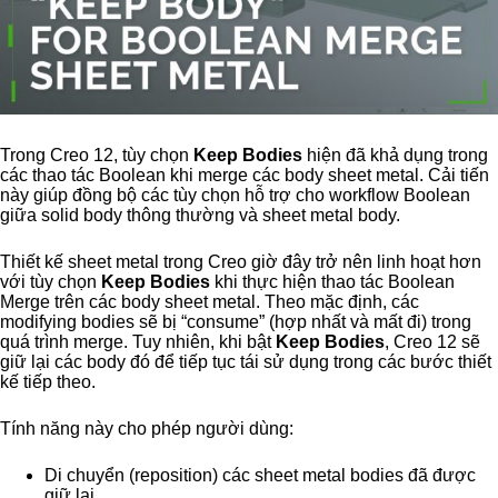
Trong
Creo 12
, tùy chọn
Keep Bodies
hiện đã khả dụng trong
các thao tác Boolean khi merge các body sheet metal. Cải tiến
này giúp đồng bộ các tùy chọn hỗ trợ cho workflow Boolean
giữa solid body thông thường và sheet metal body.
Thiết kế sheet metal trong Creo giờ đây trở nên linh hoạt hơn
với tùy chọn
Keep Bodies
khi thực hiện thao tác Boolean
Merge trên các body sheet metal. Theo mặc định, các
modifying bodies sẽ bị “consume” (hợp nhất và mất đi) trong
quá trình merge. Tuy nhiên, khi bật
Keep Bodies
,
Creo 12
sẽ
giữ lại các body đó để tiếp tục tái sử dụng trong các bước thiết
kế tiếp theo.
Tính năng này cho phép người dùng:
Di chuyển (reposition) các sheet metal bodies đã được
giữ lại