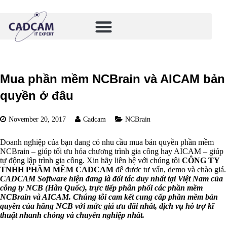
Mua phần mềm NCBrain và AICAM bản
quyền ở đâu
November 20, 2017
Cadcam
NCBrain
Doanh nghiệp của bạn đang có nhu cầu mua bản quyền phần mềm
NCBrain – giúp tối ưu hóa chương trình gia công hay AICAM – giúp
tự động lập trình gia công. Xin hãy liên hệ với chúng tôi
CÔNG TY
TNHH PHẦM MỀM CADCAM
để đươc tư vấn, demo và chào giá.
CADCAM Software hiện
đang
là đối tác duy nhất tại Việt Nam của
công ty NCB (Hàn Quốc), trực tiếp phân phối các phần mềm
NCBrain và AICAM
. Chúng tôi cam kết cung cấp phần mềm bản
quyền của hãng NCB với mức giá ưu đãi nhất, dịch vụ hỗ trợ kĩ
thuật nhanh chóng và chuyên nghiệp nhất.