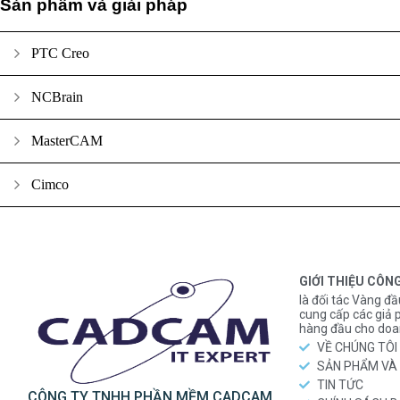
Sản phẩm và giải pháp
PTC Creo
NCBrain
MasterCAM
Cimco
GIỚI THIỆU CÔN
là đối tác Vàng đầ
cung cấp các gi
hàng đầu cho doa
VỀ CHÚNG TÔI
SẢN PHẨM VÀ 
TIN TỨC
CÔNG TY TNHH PHẦN MỀM CADCAM