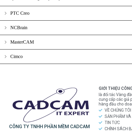
PTC Creo
NCBrain
MasterCAM
Cimco
GIỚI THIỆU CÔN
là đối tác Vàng đầ
cung cấp các gi
hàng đầu cho doa
VỀ CHÚNG TÔI
SẢN PHẨM VÀ 
TIN TỨC
CÔNG TY TNHH PHẦN MỀM CADCAM
CHÍNH SÁCH 