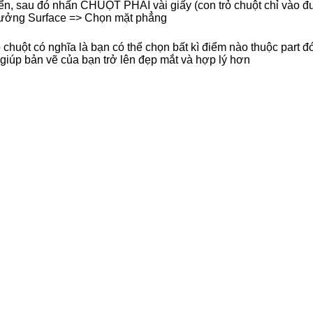
, sau đó nhấn CHUỘT PHẢI vài giấy (con trỏ chuột chỉ vào đư
 tưởng Surface => Chọn mặt phẳng
 chuột có nghĩa là bạn có thể chọn bất kì điểm nào thuộc part đ
 giúp bản vẽ của bạn trở lên đẹp mắt và hợp lý hơn