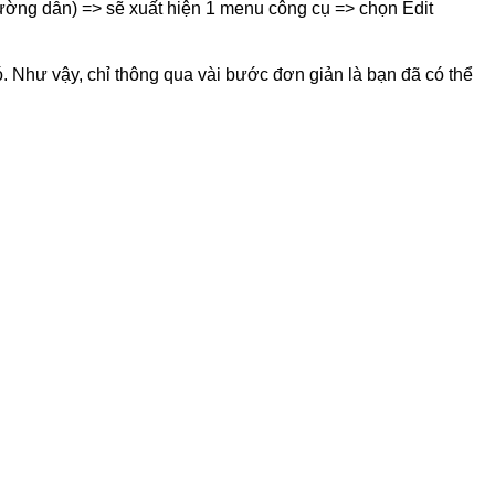
ờng dẫn) => sẽ xuất hiện 1 menu công cụ => chọn Edit
ó.
Như vậy, chỉ thông qua vài bước đơn giản là bạn đã có thể