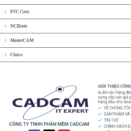
PTC Creo
NCBrain
MasterCAM
Cimco
GIỚI THIỆU CÔN
là đối tác Vàng đầ
cung cấp các gi
hàng đầu cho doa
VỀ CHÚNG TÔI
SẢN PHẨM VÀ 
TIN TỨC
CÔNG TY TNHH PHẦN MỀM CADCAM
CHÍNH SÁCH 