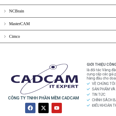
NCBrain
MasterCAM
Cimco
GIỚI THIỆU CÔN
là đối tác Vàng đầ
cung cấp các gi
hàng đầu cho doa
VỀ CHÚNG TÔI
SẢN PHẨM VÀ 
TIN TỨC
CÔNG TY TNHH PHẦN MỀM CADCAM
CHÍNH SÁCH 
ĐIỂU KHOẢN 