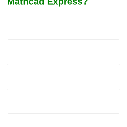
Mathcad Express?
Hãy liên hệ với chúng tôi để được dùng thử
miễn phí Mathcad trong 30 ngày
Họ tên (*)
Số điện thoại (*)
Email (*)
Yêu cầu của bạn