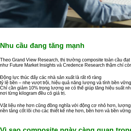
Nhu cầu đang tăng mạnh
Theo Grand View Research, thị trường composite toàn cầu đạt
như Future Market Insights và Credence Research thậm chí còn
Động lực thúc đẩy các nhà sản xuất là rất rõ ràng
tỷ lệ bền – nhẹ vượt trội, hiệu quả năng lượng và tính bền vững
Chỉ cần giảm 10% trọng lượng xe có thể giúp tăng hiệu suất nhi
nơi từng kilogram đều có giá trị.
Vật liệu nhẹ hơn cũng đồng nghĩa với động cơ nhỏ hơn, lượng 
nền tảng cốt lõi cho các thiết kế nhẹ hơn, bền hơn và bền vững
Vì sao composite ngày càng quan trọ