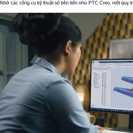
Nhờ các công cụ kỹ thuật số tiên tiến như PTC Creo, một quy tr