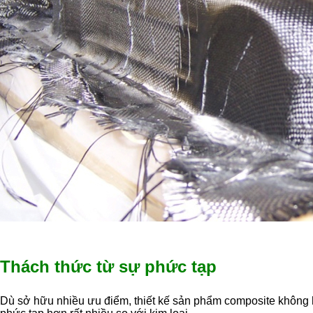
Thách thức từ sự phức tạp
Dù sở hữu nhiều ưu điểm, thiết kế sản phẩm composite không h