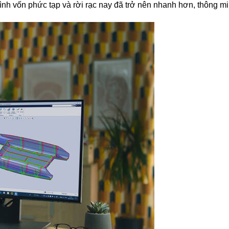
ình vốn phức tạp và rời rạc nay đã trở nên nhanh hơn, thông mi