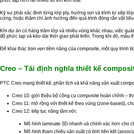
phức tạp hơn rất nhiều so với kim loại.
Kỹ sư phải xác định từng lớp ply, hướng sợi và trình tự xếp lớ
cứng, hoặc thậm chí ảnh hưởng đến quá trình đóng rắn vật liệu
Khi dự án có hàng trăm lớp và nhiều vùng khác nhau, việc quản
độ phức tạp và kéo dài thời gian phát triển. Trong khi đó, mẫu th
Để khai thác trọn vẹn tiềm năng của composite, một quy trình tí
Creo – Tái định nghĩa thiết kế composi
PTC Creo mang thiết kế, phân tích và khả năng sản xuất compos
Creo 10: giới thiệu bộ công cụ composite hoàn chỉnh – thi
Creo 11: mở rộng với thiết kế theo vùng (zone-based), ch
Creo 12: tiếp tục nâng tầm với:
Mô hình laminate 3D nhanh và chính xác hơn cho chi
Mô hình tham chiếu sản xuất có tính liên kết (associ