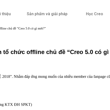
i thiệu
Sản phẩm và giải pháp
Học Creo
ine chủ đề “Creo 5.0 có gì mới?”
ổ chức offline chủ đề “Creo 5.0 có g
018”. Nhằm đáp ứng mong muốn của nhiều member của fanpage cũn
 lưng KTX ĐH SPKT)