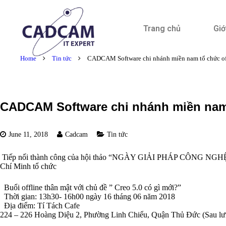
Trang chủ
Giớ
Home
Tin tức
CADCAM Software chi nhánh miền nam tổ chức offl
CADCAM Software chi nhánh miền nam t
June 11, 2018
Cadcam
Tin tức
Tiếp nối thành công của hội thảo “NGÀY GIẢI PHÁP CÔNG NGHỆ 2
Chí Minh tổ chức
Buổi offline thân mật với chủ đề ” Creo 5.0 có gì mới?”
Thời gian: 13h30- 16h00 ngày 16 tháng 06 năm 2018
Địa điểm: Tí Tách Cafe
224 – 226 Hoàng Diệu 2, Phường Linh Chiểu, Quận Thủ Đức (Sau