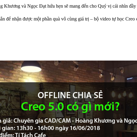
 Khương và Ngọc Đạt hứa hẹn sẽ mang đến cho Quý vị cái nhìn đầy đủ
n để nhận được một phần quà vô cùng giá trị – bộ video tự học Creo 