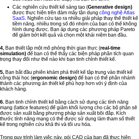
Các nghiên cứu thiết kế sáng tạo (
Generative design)
được thực hiện trên đám mây tận dụng
công nghệ Atlas
SaaS
. Nghiên cứu tạo ra nhiều giải pháp thay thế thiết kế
tiềm năng, nhiều trong số đó nhóm của bạn có thể không
hình dung được. Bạn áp dụng các phương pháp Pareto
để giảm bớt kết quả và chọn một khái niệm ban đầu.
4,
Bạn thiết lập một mô phỏng thời gian thực (
real-time
simulation)
để bạn có thể thấy các biện pháp phân tích quan
trọng thay đổi như thế nào khi bạn tinh chỉnh thiết kế.
5,
Bạn bắt đầu phiên khám phá thiết kế tập trung vào thiết kế
công thái học (
ergonomic design)
để bạn có thể phân nhánh
thành các phương án thiết kế phù hợp hơn với ý định của
khách hàng.
6.
Bạn tinh chỉnh thiết kế bằng cách sử dụng các tính năng
mạng (lattice features) để giảm khối lượng cho các bộ phận sẽ
được sản xuất bằng phương pháp sản xuất bồi đắp. Kích
thước tính năng mạng có thể được sử dụng làm tham số thiết
kế trong nghiên cứu khả thi và tối ưu hóa.
Trong quy trình làm việc này, gói CAD của bạn đã thực hiện