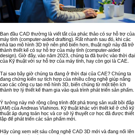
Ban đầu CAD thường là viết tắt của phác thảo có sự hỗ trợ của
máy tính (computer-aided drafting). Rất nhanh sau đó, khi các
nhà tạo mô hình 3D trở nên phổ biến hơn, thuật ngữ này đã trở
thành thiết kế có sự hỗ trợ của máy tính (computer-aided
design). Giờ đây, vào năm 2023, chúng ta đã bước vào thời đại
của Kỹ thuật với sự hỗ trợ của máy tính, hay còn gọi là CAE.
Tại sao bây giờ chúng ta đang ở thời đại của CAE? Chúng ta
đang chứng kiến sự tích hợp của nhiều công nghệ giúp nâng
cao các công cụ tạo mô hình 3D, biến chúng từ một tiện ích
thành trợ lý thiết kế tham gia vào quá trình phát triển sản phẩm.
Ý tưởng này mở rộng công trình đột phá trong sản xuất bồi đắp
(AM) của Andreas Vlahinos. Kỹ thuật khác với thiết kế ở chỗ kỹ
thuật áp dụng toán học và cơ sở lý thuyết cơ học đã được thiết
lập để phát triển các sản phẩm mới.
Hãy cùng xem xét sáu công nghệ CAD 3D mới và đang nổi lên