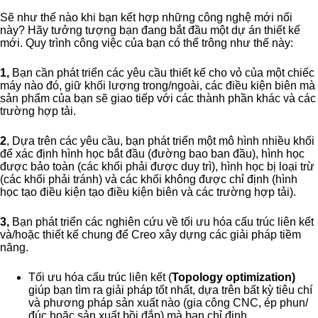
Sẽ như thế nào khi bạn kết hợp những công nghệ mới nổi
này? Hãy tưởng tượng bạn đang bắt đầu một dự án thiết kế
mới. Quy trình công việc của bạn có thể trông như thế này:
1,
Bạn cần phát triển các yêu cầu thiết kế cho vỏ của một chiếc
máy nào đó, giữ khối lượng trong/ngoài, các điều kiện biên mà
sản phẩm của bạn sẽ giao tiếp với các thành phần khác và các
trường hợp tải.
2
, Dựa trên các yêu cầu, bạn phát triển một mô hình nhiều khối
để xác định hình học bắt đầu (đường bao ban đầu), hình học
được bảo toàn (các khối phải được duy trì), hình học bị loại trừ
(các khối phải tránh) và các khối không được chỉ định (hình
học tạo điều kiện tạo điều kiện biên và các trường hợp tải).
3,
Bạn phát triển các nghiên cứu về tối ưu hóa cấu trúc liên kết
và/hoặc thiết kế chung để Creo xây dựng các giải pháp tiềm
năng.
Tối ưu hóa cấu trúc liên kết (
Topology optimization)
giúp bạn tìm ra giải pháp tốt nhất, dựa trên bất kỳ tiêu chí
và phương pháp sản xuất nào (gia công CNC, ép phun/
đúc hoặc sản xuất bồi đắp) mà bạn chỉ định.