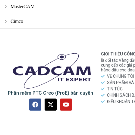
MasterCAM
Cimco
GIỚI THIỆU CÔN
là đối tác Vàng đầ
cung cấp các gi
hàng đầu cho doa
VỀ CHÚNG TÔI
SẢN PHẨM VÀ 
TIN TỨC
Phần mềm PTC Creo (ProE) bản quyền
CHÍNH SÁCH 
ĐIỂU KHOẢN 