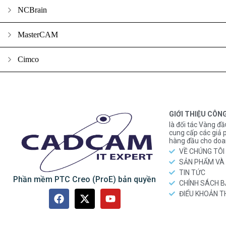
NCBrain
MasterCAM
Cimco
GIỚI THIỆU CÔN
là đối tác Vàng đầ
cung cấp các gi
hàng đầu cho doa
VỀ CHÚNG TÔI
SẢN PHẨM VÀ 
TIN TỨC
Phần mềm PTC Creo (ProE) bản quyền
CHÍNH SÁCH 
ĐIỂU KHOẢN 