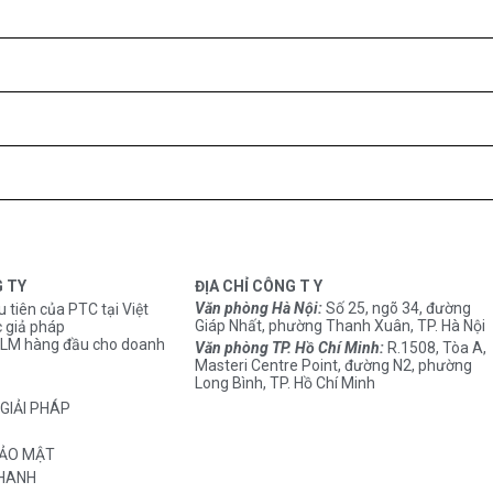
G TY
ĐỊA CHỈ CÔNG T Y
Văn phòng Hà Nội:
Số 25, ngõ 34, đường
u tiên của PTC tại Việt
Giáp Nhất, phường Thanh Xuân, TP. Hà Nội
 giả pháp
M hàng đầu cho doanh
Văn phòng TP. Hồ Chí Minh:
R.1508, Tòa A,
Masteri Centre Point, đường N2, phường
Long Bình, TP. Hồ Chí Minh
GIẢI PHÁP
BẢO MẬT
THANH