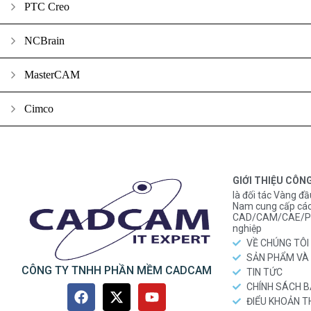
PTC Creo
NCBrain
MasterCAM
Cimco
GIỚI THIỆU CÔN
là đối tác Vàng đầ
Nam cung cấp các
CAD/CAM/CAE/PL
nghiệp
VỀ CHÚNG TÔI
SẢN PHẨM VÀ 
CÔNG TY TNHH PHẦN MỀM CADCAM
TIN TỨC
CHÍNH SÁCH 
ĐIỂU KHOẢN 