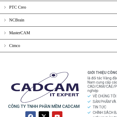
PTC Creo
NCBrain
MasterCAM
Cimco
GIỚI THIỆU CÔN
là đối tác Vàng đầ
Nam cung cấp các
CAD/CAM/CAE/PL
nghiệp
VỀ CHÚNG TÔI
SẢN PHẨM VÀ 
CÔNG TY TNHH PHẦN MỀM CADCAM
TIN TỨC
CHÍNH SÁCH 