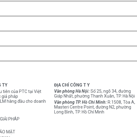
G TY
ĐỊA CHỈ CÔNG T Y
Văn phòng Hà Nội:
Số 25, ngõ 34, đường
u tiên của PTC tại Việt
Giáp Nhất, phường Thanh Xuân, TP. Hà Nội
 giả pháp
M hàng đầu cho doanh
Văn phòng TP. Hồ Chí Minh:
R.1508, Tòa A,
Masteri Centre Point, đường N2, phường
Long Bình, TP. Hồ Chí Minh
GIẢI PHÁP
BẢO MẬT