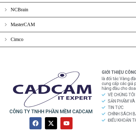
NCBrain
MasterCAM
Cimco
GIỚI THIỆU CÔN
là đối tác Vàng đầ
cung cấp các gi
hàng đầu cho doa
VỀ CHÚNG TÔI
SẢN PHẨM VÀ 
TIN TỨC
CÔNG TY TNHH PHẦN MỀM CADCAM
CHÍNH SÁCH 
ĐIỂU KHOẢN 