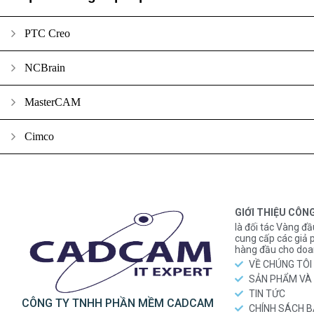
PTC Creo
NCBrain
MasterCAM
Cimco
GIỚI THIỆU CÔN
là đối tác Vàng đầ
cung cấp các gi
hàng đầu cho doa
VỀ CHÚNG TÔI
SẢN PHẨM VÀ 
TIN TỨC
CÔNG TY TNHH PHẦN MỀM CADCAM
CHÍNH SÁCH 