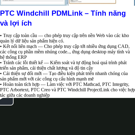
PTC Windchill PDMLink – Tính năng
và lợi ích
• Truy cập toàn cầu — cho phép truy cập trên nền Web vào các kho
quản lý dữ liệu sản phẩm hiện có.
• Kết nối liên mạch — Cho phép truy cập tới nhiều ứng dụng CAD,
các công cụ phần mềm nhúng code.., ứng dụng desktop máy tính và
hệ thống ERP
• Tránh các lỗi thiết kế — Kiểm soát và tự động hoá quá trình phát
triển sản phẩm, cải thiện chất lượng và độ tin cậy
• Cải thiện sự đổi mới — Tạo điều kiện phát triển nhanh chóng của
sản phẩm mới với các công cụ cấu hình mạnh mẽ
• Hoàn toàn tích hợp — Làm việc với PTC Mathcad, PTC Integrity,
PTC Arbortext, PTC Creo và PTC Windchill ProjectLink cho việc hợp
tác giữa các doanh nghiệp