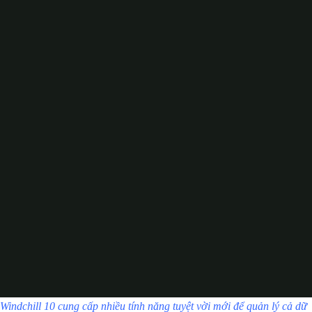
Windchill 10 cung cấp nhiều tính năng tuyệt vời mới để quản lý cả dữ