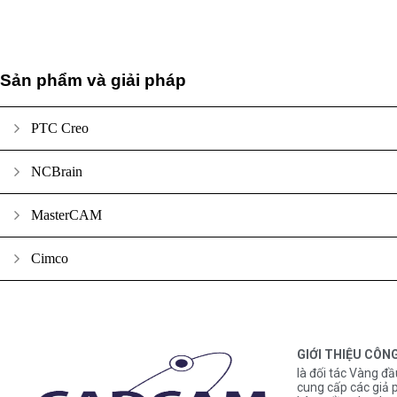
Sản phẩm và giải pháp
PTC Creo
NCBrain
MasterCAM
Cimco
GIỚI THIỆU CÔN
là đối tác Vàng đầ
cung cấp các gi