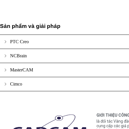
Sản phẩm và giải pháp
PTC Creo
NCBrain
MasterCAM
Cimco
GIỚI THIỆU CÔN
là đối tác Vàng đầ
cung cấp các gi