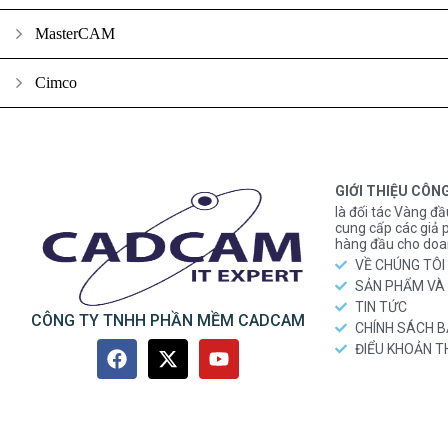
MasterCAM
Cimco
GIỚI THIỆU CÔN
là đối tác Vàng đầ
cung cấp các gi
hàng đầu cho doa
VỀ CHÚNG TÔI
SẢN PHẨM VÀ 
TIN TỨC
CÔNG TY TNHH PHẦN MỀM CADCAM
CHÍNH SÁCH 
ĐIỂU KHOẢN 