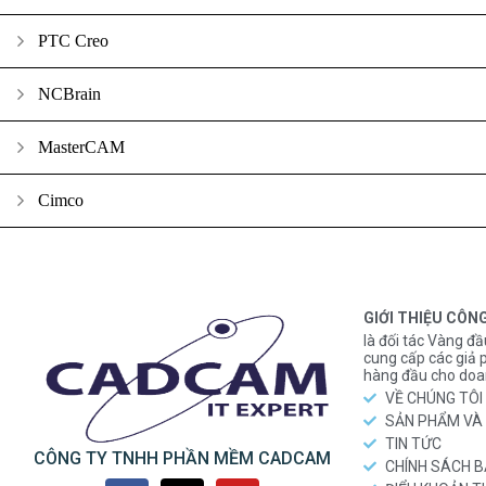
PTC Creo
NCBrain
MasterCAM
Cimco
GIỚI THIỆU CÔN
là đối tác Vàng đầ
cung cấp các gi
hàng đầu cho doa
VỀ CHÚNG TÔI
SẢN PHẨM VÀ 
TIN TỨC
CÔNG TY TNHH PHẦN MỀM CADCAM
CHÍNH SÁCH 