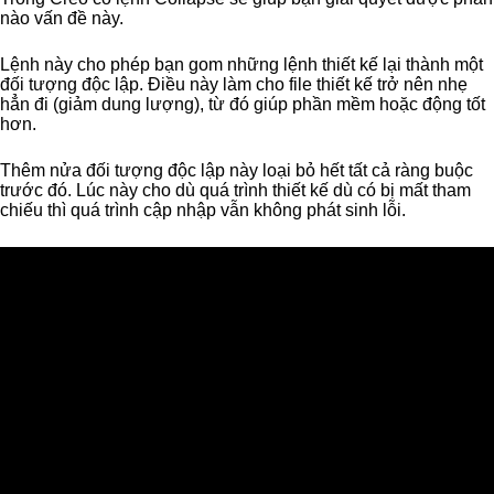
nào vấn đề này.
Lệnh này cho phép bạn gom những lệnh thiết kế lại thành một
đối tượng độc lập. Điều này làm cho file thiết kế trở nên nhẹ
hẳn đi (giảm dung lượng), từ đó giúp phần mềm hoặc động tốt
hơn.
Thêm nửa đối tượng độc lập này loại bỏ hết tất cả ràng buộc
trước đó. Lúc này cho dù quá trình thiết kế dù có bị mất tham
chiếu thì quá trình cập nhập vẫn không phát sinh lỗi.