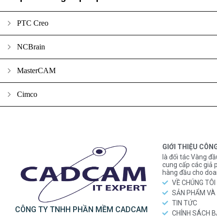
PTC Creo
NCBrain
MasterCAM
Cimco
GIỚI THIỆU CÔN
là đối tác Vàng đầ
cung cấp các gi
hàng đầu cho doa
VỀ CHÚNG TÔI
SẢN PHẨM VÀ 
TIN TỨC
CÔNG TY TNHH PHẦN MỀM CADCAM
CHÍNH SÁCH 