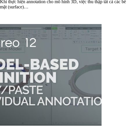
Khi thực hiện annotation cho mô hình 3D, việc thu thập tất cả các bề
mặt (surface)…