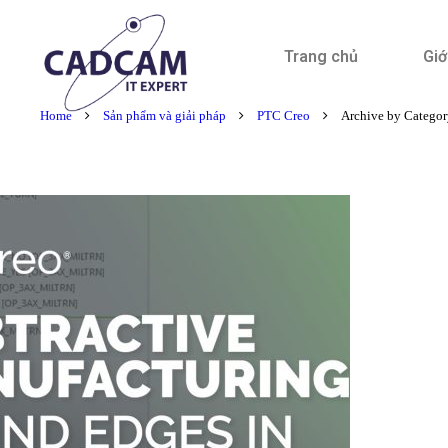
Trang chủ
Giớ
Home
Sản phẩm và giải pháp
PTC Creo
Archive by Catego