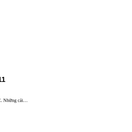
11
 NC. Những cải…