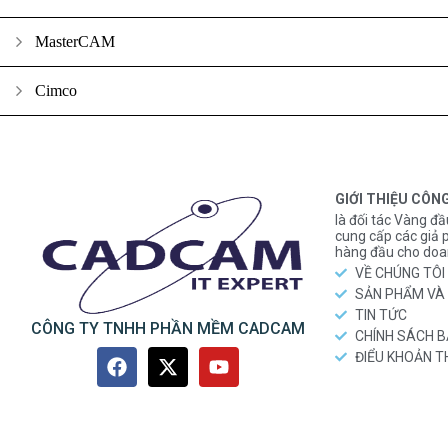
MasterCAM
Cimco
GIỚI THIỆU CÔN
là đối tác Vàng đầ
cung cấp các gi
hàng đầu cho doa
VỀ CHÚNG TÔI
SẢN PHẨM VÀ 
TIN TỨC
CÔNG TY TNHH PHẦN MỀM CADCAM
CHÍNH SÁCH 
ĐIỂU KHOẢN 