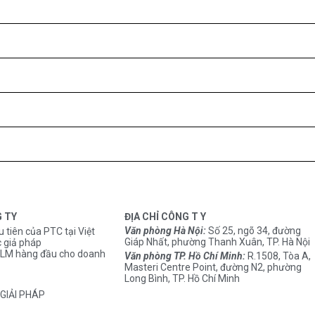
G TY
ĐỊA CHỈ CÔNG T Y
Văn phòng Hà Nội:
Số 25, ngõ 34, đường
u tiên của PTC tại Việt
Giáp Nhất, phường Thanh Xuân, TP. Hà Nội
 giả pháp
M hàng đầu cho doanh
Văn phòng TP. Hồ Chí Minh:
R.1508, Tòa A,
Masteri Centre Point, đường N2, phường
Long Bình, TP. Hồ Chí Minh
GIẢI PHÁP