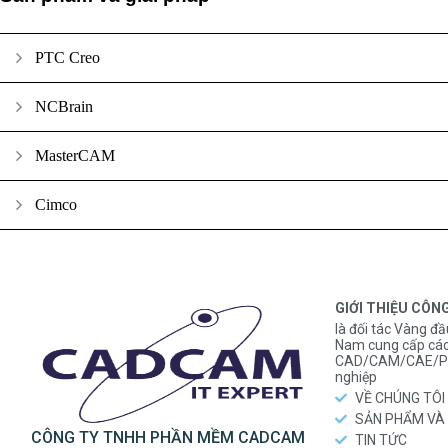
PTC Creo
NCBrain
MasterCAM
Cimco
GIỚI THIỆU CÔN
là đối tác Vàng đầ
Nam cung cấp các
CAD/CAM/CAE/PL
nghiệp
VỀ CHÚNG TÔI
SẢN PHẨM VÀ 
CÔNG TY TNHH PHẦN MỀM CADCAM
TIN TỨC