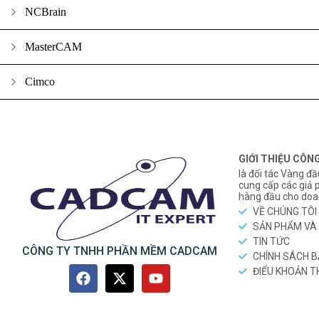
NCBrain
MasterCAM
Cimco
GIỚI THIỆU CÔN
là đối tác Vàng đầ
cung cấp các gi
hàng đầu cho doa
VỀ CHÚNG TÔI
SẢN PHẨM VÀ 
TIN TỨC
CÔNG TY TNHH PHẦN MỀM CADCAM
CHÍNH SÁCH 
ĐIỂU KHOẢN 