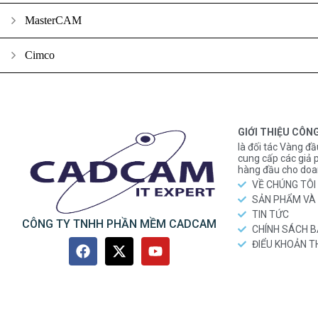
MasterCAM
Cimco
GIỚI THIỆU CÔN
là đối tác Vàng đầ
cung cấp các gi
hàng đầu cho doa
VỀ CHÚNG TÔI
SẢN PHẨM VÀ 
TIN TỨC
CÔNG TY TNHH PHẦN MỀM CADCAM
CHÍNH SÁCH 
ĐIỂU KHOẢN 