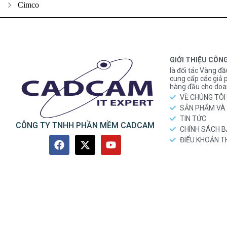
Cimco
GIỚI THIỆU CÔN
là đối tác Vàng đầ
cung cấp các gi
hàng đầu cho doa
VỀ CHÚNG TÔI
SẢN PHẨM VÀ 
TIN TỨC
CÔNG TY TNHH PHẦN MỀM CADCAM
CHÍNH SÁCH 
ĐIỂU KHOẢN 