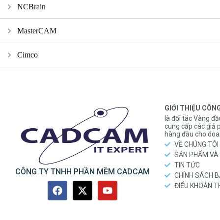
NCBrain
MasterCAM
Cimco
GIỚI THIỆU CÔN
là đối tác Vàng đầ
cung cấp các gi
hàng đầu cho doa
VỀ CHÚNG TÔI
SẢN PHẨM VÀ 
TIN TỨC
CÔNG TY TNHH PHẦN MỀM CADCAM
CHÍNH SÁCH 
ĐIỂU KHOẢN 