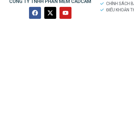
CÔNG TY TNHH PHẦN MỀM CADCAM
CHÍNH SÁCH 
ĐIỂU KHOẢN 