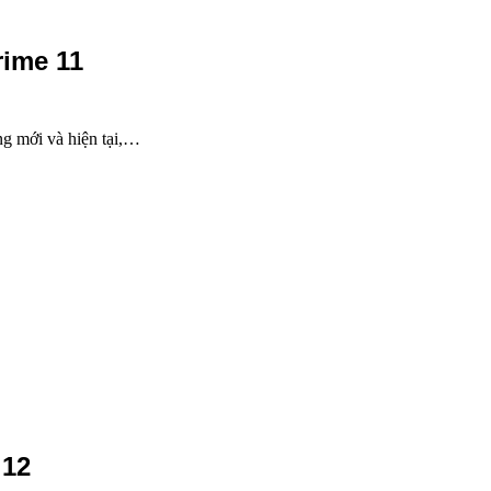
rime 11
g mới và hiện tại,…
 12