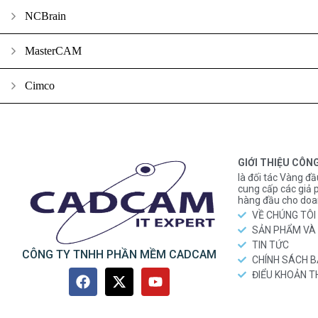
NCBrain
MasterCAM
Cimco
GIỚI THIỆU CÔN
là đối tác Vàng đầ
cung cấp các gi
hàng đầu cho doa
VỀ CHÚNG TÔI
SẢN PHẨM VÀ 
TIN TỨC
CÔNG TY TNHH PHẦN MỀM CADCAM
CHÍNH SÁCH 
ĐIỂU KHOẢN 