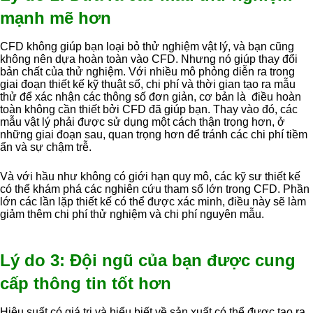
mạnh mẽ hơn
CFD không giúp bạn loại bỏ thử nghiệm vật lý, và bạn cũng
không nên dựa hoàn toàn vào CFD. Nhưng nó giúp thay đổi
bản chất của thử nghiệm. Với nhiều mô phỏng diễn ra trong
giai đoạn thiết kế kỹ thuật số, chi phí và thời gian tạo ra mẫu
thử để xác nhận các thông số đơn giản, cơ bản là điều hoàn
toàn không cần thiết bởi CFD đã giúp bạn. Thay vào đó, các
mẫu vật lý phải được sử dụng một cách thận trọng hơn, ở
những giai đoạn sau, quan trọng hơn để tránh các chi phí tiềm
ẩn và sự chậm trễ.
Và với hầu như không có giới hạn quy mô, các kỹ sư thiết kế
có thể khám phá các nghiên cứu tham số lớn trong CFD. Phần
lớn các lần lặp thiết kế có thể được xác minh, điều này sẽ làm
giảm thêm chi phí thử nghiệm và chi phí nguyên mẫu.
Lý do 3: Đội ngũ của bạn được cung
cấp thông tin tốt hơn
Hiệu suất có giá trị và hiểu biết về sản xuất có thể được tạo ra