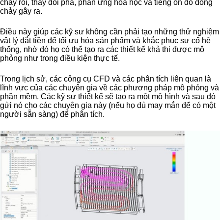
chảy rối, thay đổi pha, phản ứng hóa học và tiếng ồn do dòng
chảy gây ra.
Điều này giúp các kỹ sư không cần phải tạo những thử nghiệm
vật lý đắt tiền để tối ưu hóa sản phẩm và khắc phục sự cố hệ
thống, nhờ đó họ có thể tạo ra các thiết kế khả thi được mô
phỏng như trong điều kiện thực tế.
Trong lịch sử, các công cụ CFD và các phân tích liên quan là
lĩnh vực của các chuyên gia về các phương pháp mô phỏng và
phần mềm. Các kỹ sư thiết kế sẽ tạo ra một mô hình và sau đó
gửi nó cho các chuyên gia này (nếu họ đủ may mắn để có một
người sẵn sàng) để phân tích.