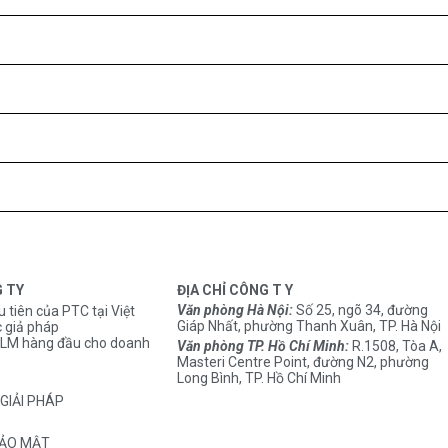
G TY
ĐỊA CHỈ CÔNG T Y
Văn phòng Hà Nội:
Số 25, ngõ 34, đường
u tiên của PTC tại Việt
Giáp Nhất, phường Thanh Xuân, TP. Hà Nội
 giả pháp
M hàng đầu cho doanh
Văn phòng TP. Hồ Chí Minh:
R.1508, Tòa A,
Masteri Centre Point, đường N2, phường
Long Bình, TP. Hồ Chí Minh
GIẢI PHÁP
BẢO MẬT