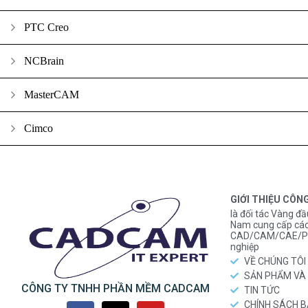
PTC Creo
NCBrain
MasterCAM
Cimco
GIỚI THIỆU CÔN
là đối tác Vàng đầ
Nam cung cấp các
CAD/CAM/CAE/PL
nghiệp
VỀ CHÚNG TÔI
SẢN PHẨM VÀ 
CÔNG TY TNHH PHẦN MỀM CADCAM
TIN TỨC
CHÍNH SÁCH 