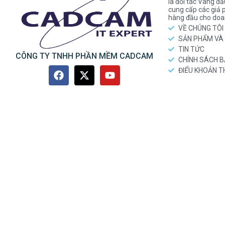
là đối tác Vàng đầ
cung cấp các gi
hàng đầu cho doa
VỀ CHÚNG TÔI
SẢN PHẨM VÀ 
TIN TỨC
CÔNG TY TNHH PHẦN MỀM CADCAM
CHÍNH SÁCH 
ĐIỂU KHOẢN 