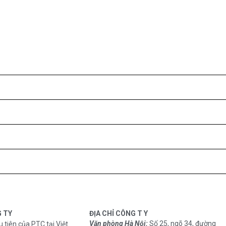
G TY
ĐỊA CHỈ CÔNG T Y
Văn phòng Hà Nội:
Số 25, ngõ 34, đường
u tiên của PTC tại Việt