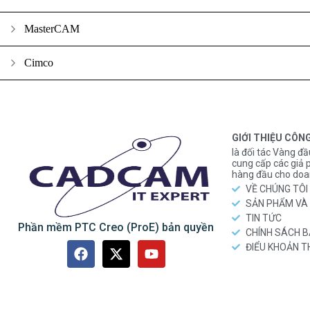
MasterCAM
Cimco
GIỚI THIỆU CÔN
là đối tác Vàng đầ
cung cấp các gi
hàng đầu cho doa
VỀ CHÚNG TÔI
SẢN PHẨM VÀ 
TIN TỨC
Phần mềm PTC Creo (ProE) bản quyền
CHÍNH SÁCH 
ĐIỂU KHOẢN 