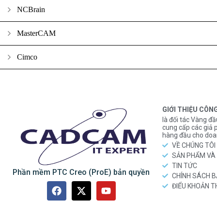
NCBrain
MasterCAM
Cimco
GIỚI THIỆU CÔN
là đối tác Vàng đầ
cung cấp các gi
hàng đầu cho doa
VỀ CHÚNG TÔI
SẢN PHẨM VÀ 
TIN TỨC
Phần mềm PTC Creo (ProE) bản quyền
CHÍNH SÁCH 
ĐIỂU KHOẢN 