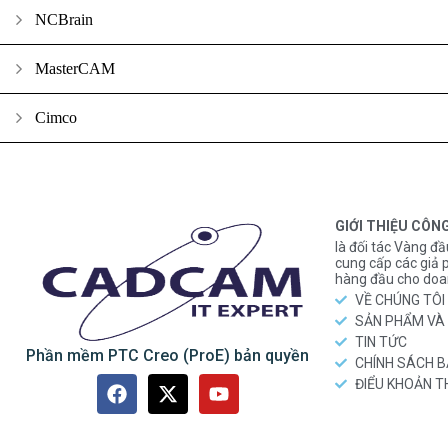
NCBrain
MasterCAM
Cimco
GIỚI THIỆU CÔN
là đối tác Vàng đầ
cung cấp các gi
hàng đầu cho doa
VỀ CHÚNG TÔI
SẢN PHẨM VÀ 
TIN TỨC
Phần mềm PTC Creo (ProE) bản quyền
CHÍNH SÁCH 
ĐIỂU KHOẢN 